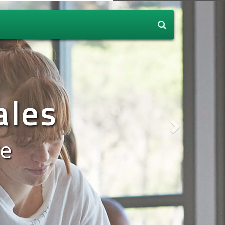
Siguiente
rados
blica