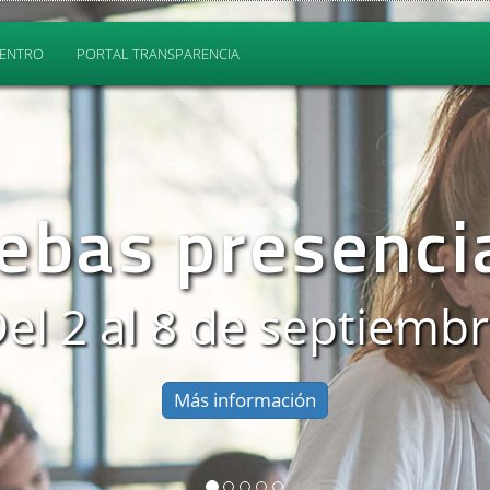
CENTRO
PORTAL TRANSPARENCIA
os y Dobles G
niversidad pú
Matrícula abierta
Más información