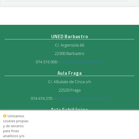
UNED Barbastro
C/. Argensola 60
22300 Barbastro
974 316 000 -
info@unedbarbastro.es
Aula Fraga
C/. Albalate de Cinca s/n
22520 Fraga
974 474 270 -
aulafraga@unedbarbastro.es
Aula Sabiñánigo
Utilizamos
Avda. del Ejercito 27
cookies propias
y de terceros
22600 Sabiñánigo
para fines
974 483 712 -
aulasabi@unedbarbastro.es
analíticos y/o