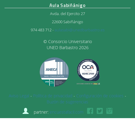
Aula Sabiñánigo
Avda. del Ejercito 27
22600 Sabiñánigo
974 483 712 -
aulasabi@unedbarbastro.es
© Consorcio Universitario
UNED Barbastro 2026
Aviso Legal
-
Política de privacidad
-
Configuración de cookies
-
Buzón de sugerencias
partner:
encuestafacil.com