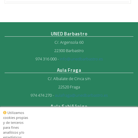
UNED Barbastro
C/. Argensola 60
22300 Barbastro
974 316 000 -
info@unedbarbastro.es
Aula Fraga
C/. Albalate de Cinca s/n
22520 Fraga
974 474 270 -
aulafraga@unedbarbastro.es
Aula Sabiñánigo
Utilizamos
Avda. del Ejercito 27
cookies propias
y de terceros
22600 Sabiñánigo
para fines
974 483 712 -
aulasabi@unedbarbastro.es
analíticos y/o
estadísticos