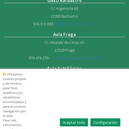
UNED Barbastro
C/. Argensola 60
22300 Barbastro
974 316 000 -
info@unedbarbastro.es
Aula Fraga
C/. Albalate de Cinca s/n
22520 Fraga
974 474 270 -
aulafraga@unedbarbastro.es
Aula Sabiñánigo
Utilizamos
Avda. del Ejercito 27
cookies propias
y de terceros
22600 Sabiñánigo
para fines
974 483 712 -
aulasabi@unedbarbastro.es
analíticos y/o
estadísticos
anonimizados y
© Consorcio Universitario
para la correcta
UNED Barbastro 2026
navegación por
la web.
Para más
Aceptar todo
Configuración
información,