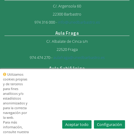
C/. Argensola 60
22300 Barbastro
974 316 000 -
info@unedbarbastro.es
Aula Fraga
C/. Albalate de Cinca s/n
22520 Fraga
974 474 270 -
aulafraga@unedbarbastro.es
Aula Sabiñánigo
Utilizamos
Avda. del Ejercito 27
cookies propias
y de terceros
22600 Sabiñánigo
para fines
974 483 712 -
aulasabi@unedbarbastro.es
analíticos y/o
estadísticos
anonimizados y
© Consorcio Universitario
para la correcta
UNED Barbastro 2026
navegación por
la web.
Para más
Aceptar todo
Configuración
información,
consulte nuestra