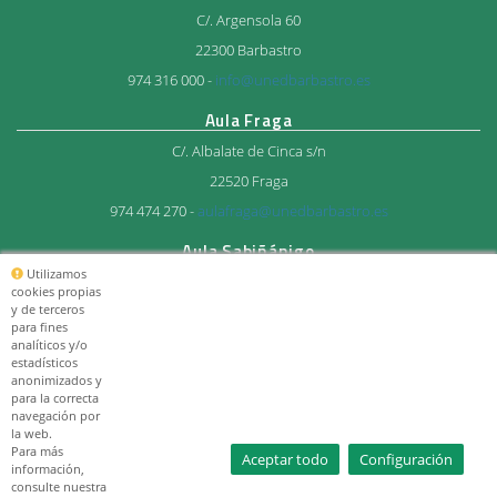
C/. Argensola 60
22300 Barbastro
974 316 000 -
info@unedbarbastro.es
Aula Fraga
C/. Albalate de Cinca s/n
22520 Fraga
974 474 270 -
aulafraga@unedbarbastro.es
Aula Sabiñánigo
Utilizamos
Avda. del Ejercito 27
cookies propias
y de terceros
22600 Sabiñánigo
para fines
974 483 712 -
aulasabi@unedbarbastro.es
analíticos y/o
estadísticos
anonimizados y
© Consorcio Universitario
para la correcta
UNED Barbastro 2026
navegación por
la web.
Para más
Aceptar todo
Configuración
información,
consulte nuestra