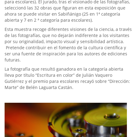
para escolares). El jurado, tras el visionado de las fotografías,
seleccionó las 32 obras que figuran en esta exposición que
ahora se puede visitar en Sabiñánigo (25 en 1ª categoría
abierta y 7 en 2 ª categoría para escolares).
Esta muestra recoge diferentes visiones de la ciencia, a través
de las fotografías, que no dejarán indiferente a los visitantes
por su originalidad, impacto visual y sensibilidad artística.
Pretende contribuir en el fomento de la cultura científica y
ser una fuente de inspiración para los autores de ediciones
futuras.
La fotografía que resultó ganadora en la categoría abierta
lleva por título “Escritura en color” de Julián Vaquero
Gutiérrez y el premio para escolares recayó sobre “Dirección:
Marte” de Belén Laguarta Castán.