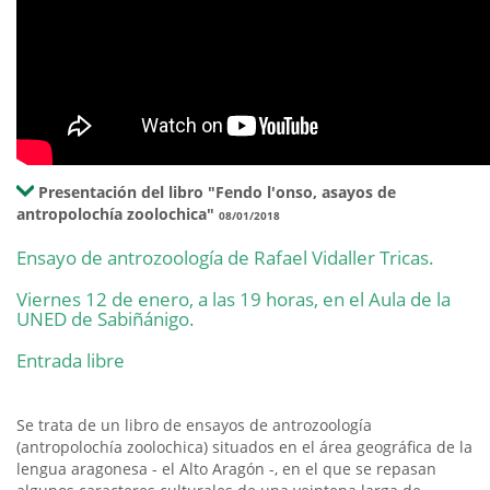
Presentación del libro "Fendo l'onso, asayos de
antropolochía zoolochica"
08/01/2018
Ensayo de antrozoología de Rafael Vidaller Tricas.
Viernes 12 de enero, a las 19 horas, en el Aula de la
UNED de Sabiñánigo.
Entrada libre
Se trata de un libro de ensayos de antrozoología
(antropolochía zoolochica) situados en el área geográfica de la
lengua aragonesa - el Alto Aragón -, en el que se repasan