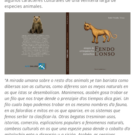
algunos caracteres culturales de una veintena larga de
especies animales.
"A mirada umana sobre o resto d’os animals ye tan bariata como
dibersas son as culturas, como diferens son os meyos naturals en
as que ístas se desembolican. Manimenos, asobén gosa trobar-se
un filo que nos traye dende o prenzipie d’os tiempos dica güei. Un
filo cualo bayo podemos trobar en os mesmo nombres d’a fauna,
en as falordias e mitos en os que aparixe, en os sistemas que
femos serbir ta clasificar-la. Otras begatas tresminan usos,
istorias, comerzio, esplicazions populars a fenomenos naturals,
cambeos culturals en os que una espezie pasa dende o cobalto d’a
mitolochía enta o disprezio u a risión. Asobén, as reazions