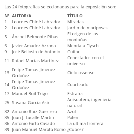
Las 24 fotografías seleccionadas para la exposición son:
Nº
AUTOR/A
TÍTULO
1
Lourdes Chiné Labrador
Miradas
2
Lourdes Chiné Labrador
Jardín de mariposas
El origen de las
5
Ánchel Belmonte Ribas
montañas
6
Javier Amadoz Azkona
Mendata Flysch
9
José Bellosta de Antonio
Guitar
Conectados con el
11
Rafael Macías Martínez
universo
Felipe Tomás Jiménez
13
Cielo ossense
Ordóñez
Felipe Tomás Jiménez
14
Cuarteado
Ordóñez
17
Manuel Buil Trigo
Estratos
Anisoptera, ingeniería
25
Susana García Asín
natural
32
Antonio Ruiz Guerrero
Azul
35
Juan J. Lacalle Martín
Polen
36
Antonio Farto Casado
La última frontera
39
Juan Manuel Maroto Romo
¿Cubos?