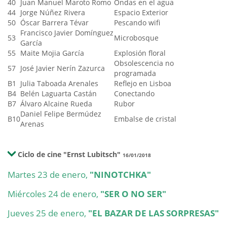
40
Juan Manuel Maroto Romo
Ondas en el agua
44
Jorge Núñez Rivera
Espacio Exterior
50
Óscar Barrera Tévar
Pescando wifi
Francisco Javier Domínguez
53
Microbosque
García
55
Maite Mojia García
Explosión floral
Obsolescencia no
57
José Javier Nerín Zazurca
programada
B1
Julia Taboada Arenales
Reflejo en Lisboa
B4
Belén Laguarta Castán
Conectando
B7
Álvaro Alcaine Rueda
Rubor
Daniel Felipe Bermúdez
B10
Embalse de cristal
Arenas
Ciclo de cine "Ernst Lubitsch"
16/01/2018
Martes 23 de enero,
"NINOTCHKA"
Miércoles 24 de enero,
"SER O NO SER"
Jueves 25 de enero,
"EL BAZAR DE LAS SORPRESAS"