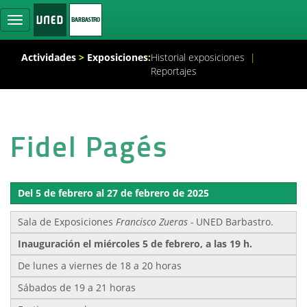
Ocultar
navegación
Actividades
>
Exposiciones
:
Historial exposiciones
|
Reportajes
Fidel Pagés
Del 5 de febrero al 27 de febrero de 2025
Sala de Exposiciones
Francisco Zueras -
UNED Barbastro.
Inauguración el miércoles 5 de febrero, a las 19 h.
De lunes a viernes de 18 a 20 horas
Sábados de 19 a 21 horas