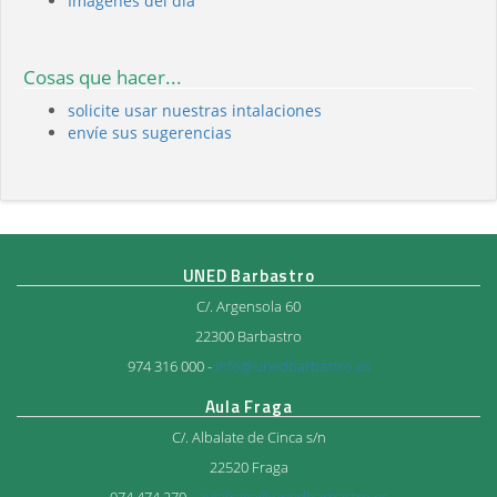
Imágenes del día
Cosas que hacer...
solicite usar nuestras intalaciones
envíe sus sugerencias
UNED Barbastro
C/. Argensola 60
22300 Barbastro
974 316 000 -
info@unedbarbastro.es
Aula Fraga
C/. Albalate de Cinca s/n
22520 Fraga