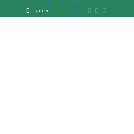
Buzón de sugerencias
partner:
encuestafacil.com