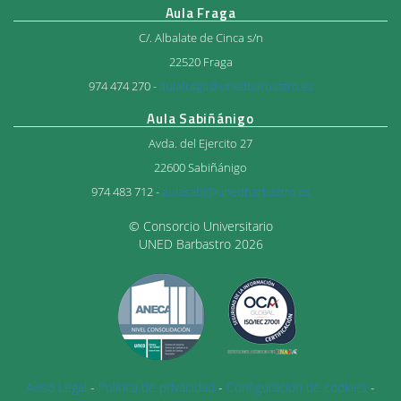
Aula Fraga
C/. Albalate de Cinca s/n
22520 Fraga
974 474 270 -
aulafraga@unedbarbastro.es
Aula Sabiñánigo
Avda. del Ejercito 27
22600 Sabiñánigo
974 483 712 -
aulasabi@unedbarbastro.es
© Consorcio Universitario
UNED Barbastro 2026
Aviso Legal
-
Política de privacidad
-
Configuración de cookies
-