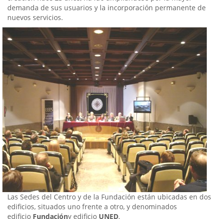
demanda de sus usuarios y la incorporación permanente de
nuevos servicios.
Las Sedes del Centro y de la Fundación están ubicadas en dos
edificios, situados uno frente a otro, y denominados
edificio
Fundación
y edificio
UNED
.