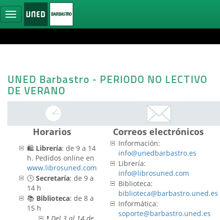
Ocultar
navegación
UNED Barbastro - PERIODO NO LECTIVO
DE VERANO
Horarios
Correos electrónicos
Información:
🛍️
Librería
: de 9 a 14
info@unedbarbastro.es
h. Pedidos online en
Librería:
www.librosuned.com
info@librosuned.com
🕒
Secretaría
:
de 9 a
Biblioteca:
14 h
biblioteca@barbastro.uned.es
📚
Biblioteca
: de 8 a
Informática:
15 h
soporte@barbastro.uned.es
❗
Del 3 al 14 de