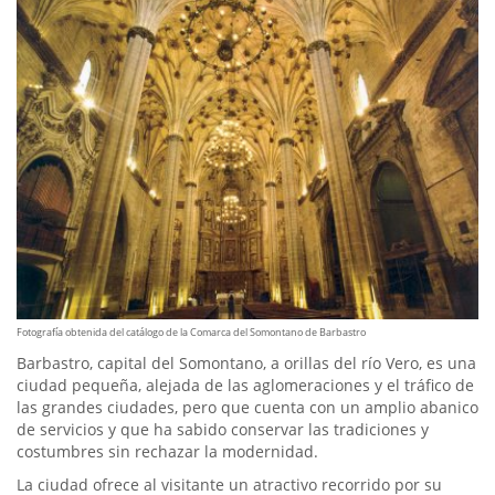
Fotografía obtenida del catálogo de la Comarca del Somontano de Barbastro
Barbastro, capital del Somontano, a orillas del río Vero, es una
ciudad pequeña, alejada de las aglomeraciones y el tráfico de
las grandes ciudades, pero que cuenta con un amplio abanico
de servicios y que ha sabido conservar las tradiciones y
costumbres sin rechazar la modernidad.
La ciudad ofrece al visitante un atractivo recorrido por su